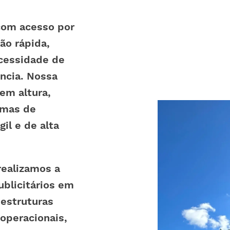
om acesso por
ção rápida,
cessidade de
ncia. Nossa
em altura,
rmas de
il e de alta
realizamos a
ublicitários em
 estruturas
operacionais,