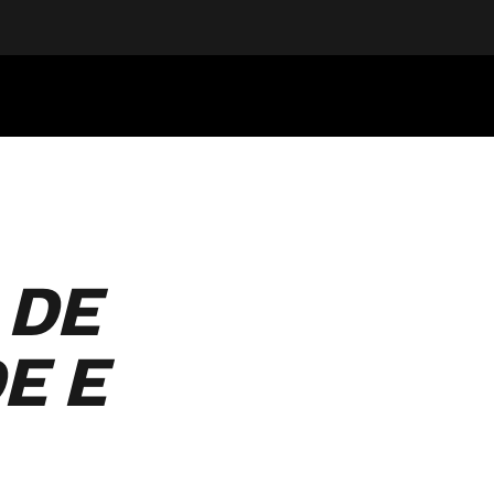
 DE
E E