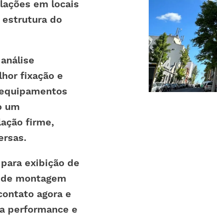
lações em locais
 estrutura do
análise
lhor fixação e
s equipamentos
o um
ação firme,
ersas.
 para exibição de
ço de montagem
contato agora e
ta performance e