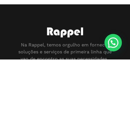
Na Rappel, temos orgulho em fornecer
soluções e serviços de primeira linha que
vao de encontro as suas necessidades.
Home
Pintura Fachada
Impermeabilização
Telhado
Tubo Algeroz
Fixação
Pedras
Montagem
Publicidade